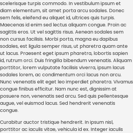
scelerisque turpis commodo. In vestibulum ipsum et
diam elementum, sit amet porta arcu sodales. Donec
sem felis, eleifend eu aliquet id, ultrices quis turpis.
Maecenas id enim sed lectus aliquam congue. Proin ac
sagittis eros. Ut vel sagittis risus. Aenean sodales sem
non cursus facilisis. Morbi porta, magna eu dapibus
sodales, est ligula semper risus, ut pharetra quam ante
ut lacus. Praesent eget ipsum pharetra, lobortis sapien
id, rutrum orci. Duis fringilla bibendum venenatis. Aliquam
porttitor, lorem vulputate facilisis viverra, ipsum lacus
sodales lorem, ac condimentum orci lacus non arcu.
Nunc venenatis elit eget leo imperdiet pharetra. Vivamus
congue finibus efficitur. Nam nunc est, dignissim at
posuere non, venenatis sed arcu. Sed quis pellentesque
augue, vel euismod lacus. Sed hendrerit venenatis
congue.
Curabitur auctor tristique hendrerit. In ipsum nisl,
porttitor ac iaculis vitae, vehicula id ex. Integer iaculis