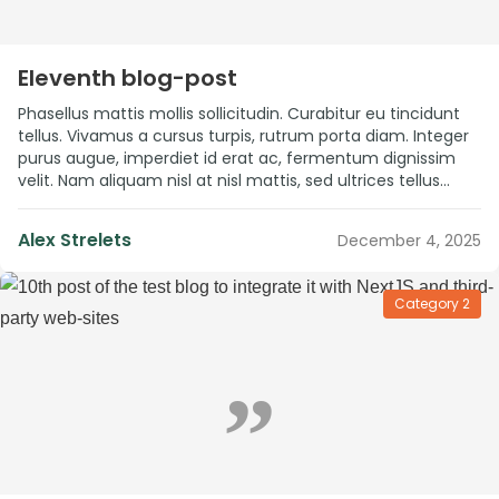
Eleventh blog-post
Phasellus mattis mollis sollicitudin. Curabitur eu tincidunt
tellus. Vivamus a cursus turpis, rutrum porta diam. Integer
purus augue, imperdiet id erat ac, fermentum dignissim
velit. Nam aliquam nisl at nisl mattis, sed ultrices tellus
dignissim. Aenean gravida blandit neque finibus accumsan.
Vestibulum ante ipsum primis in faucibus orci luctus et
Alex Strelets
December 4, 2025
ultrices posuere cubilia curae; Nulla […]
Category 2
”