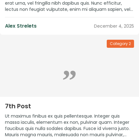
erat urna, vel fringilla nibh dapibus quis. Nunc efficitur,
lectus non feugiat vulputate, enim mi aliquam sapien, vel
pulvinar metus lectus id sem. Sed consequat arcu vitae
fermentum maximus. Quisque non mattis dolor. Proin
Alex Strelets
December 4, 2025
elementum est vel lacus vestibulum […]
Category 2
”
7th Post
Ut maximus finibus ex quis pellentesque. Integer quis
massa iaculis, elementum ex non, pulvinar quam. Integer
faucibus quis nulla sodales dapibus. Fusce id viverra justo.
Mauris magna mauris, malesuada non mauris pulvinar,