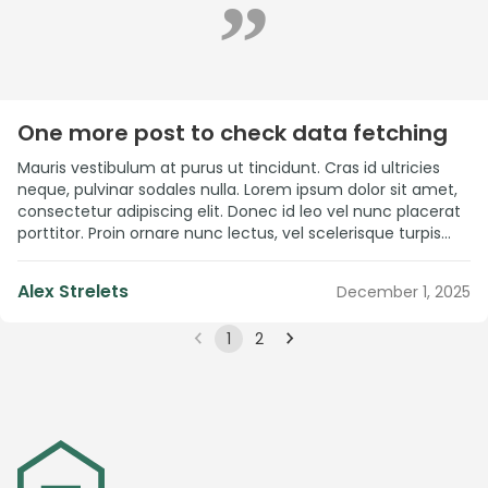
”
One more post to check data fetching
Mauris vestibulum at purus ut tincidunt. Cras id ultricies
neque, pulvinar sodales nulla. Lorem ipsum dolor sit amet,
consectetur adipiscing elit. Donec id leo vel nunc placerat
porttitor. Proin ornare nunc lectus, vel scelerisque turpis
vehicula imperdiet. Suspendisse eu aliquet tellus, in
consectetur quam. Praesent at mattis purus. Proin eget
Alex Strelets
December 1, 2025
felis in elit fermentum congue. […]
1
2