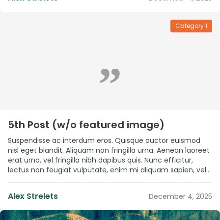
augue ante, […]
Category 1
”
5th Post (w/o featured image)
Suspendisse ac interdum eros. Quisque auctor euismod
nisl eget blandit. Aliquam non fringilla urna. Aenean laoreet
erat urna, vel fringilla nibh dapibus quis. Nunc efficitur,
lectus non feugiat vulputate, enim mi aliquam sapien, vel
pulvinar metus lectus id sem. Sed consequat arcu vitae
fermentum maximus. Quisque non mattis dolor. Proin
Alex Strelets
December 4, 2025
elementum est vel lacus vestibulum […]