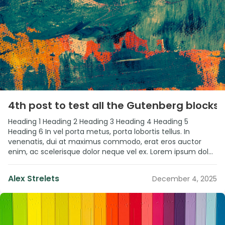
”
4th post to test all the Gutenberg blocks
Heading 1 Heading 2 Heading 3 Heading 4 Heading 5
Heading 6 In vel porta metus, porta lobortis tellus. In
venenatis, dui at maximus commodo, erat eros auctor
enim, ac scelerisque dolor neque vel ex. Lorem ipsum dolor
sit amet, consectetur adipiscing elit. Nullam auctor laoreet
varius. Fusce id luctus felis. Morbi ac dignissim leo. […]
Alex Strelets
December 4, 2025