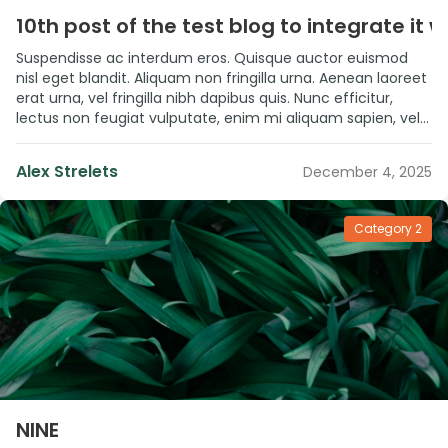
10th post of the test blog to integrate it
Suspendisse ac interdum eros. Quisque auctor euismod
nisl eget blandit. Aliquam non fringilla urna. Aenean laoreet
erat urna, vel fringilla nibh dapibus quis. Nunc efficitur,
lectus non feugiat vulputate, enim mi aliquam sapien, vel
pulvinar metus lectus id sem. Sed consequat arcu vitae
fermentum maximus. Quisque non mattis dolor. Proin
Alex Strelets
December 4, 2025
elementum est vel lacus vestibulum […]
Category 2
”
NINE