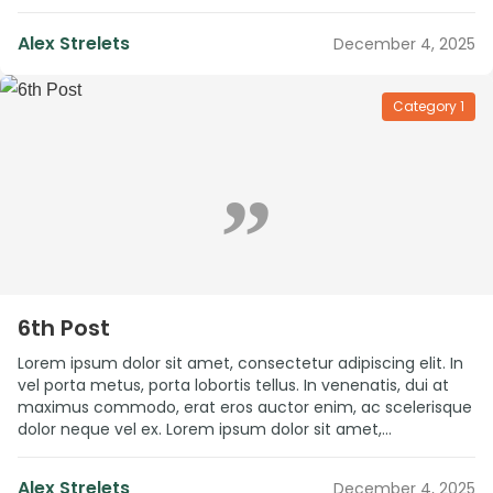
lacinia laoreet nunc. Integer egestas tristique aliquam.
Interdum et malesuada fames ac ante ipsum primis in
Alex Strelets
December 4, 2025
faucibus. Mauris vestibulum at eros sit amet […]
Category 1
”
6th Post
Lorem ipsum dolor sit amet, consectetur adipiscing elit. In
vel porta metus, porta lobortis tellus. In venenatis, dui at
maximus commodo, erat eros auctor enim, ac scelerisque
dolor neque vel ex. Lorem ipsum dolor sit amet,
consectetur adipiscing elit. Nullam auctor laoreet varius.
Fusce id luctus felis. Morbi ac dignissim leo. Nunc gravida
Alex Strelets
December 4, 2025