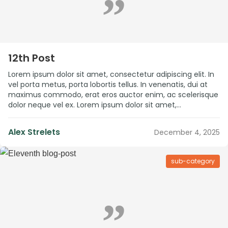
”
12th Post
Lorem ipsum dolor sit amet, consectetur adipiscing elit. In
vel porta metus, porta lobortis tellus. In venenatis, dui at
maximus commodo, erat eros auctor enim, ac scelerisque
dolor neque vel ex. Lorem ipsum dolor sit amet,
consectetur adipiscing elit. Nullam auctor laoreet varius.
Fusce id luctus felis. Morbi ac dignissim leo. Nunc gravida
Alex Strelets
December 4, 2025
augue ante, […]
sub-category
”