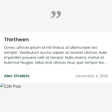
”
Thirtheen
Donec ultrices ipsum id nisl finibus, id ullamcorper leo
semper. Vestibulum auctor sapien ac laoreet ultrices. Nulla
imperdiet posuere velit at tempor. Nulla viverra, metus et
euismod feugiat, tellus erat ultrices risus, quis tempor leo
magna sed nunc. Mauris posuere sit amet urna sit amet
elementum. Nam non lacus at diam dapibus posuere sit
Alex Strelets
December 4, 2025
amet […]