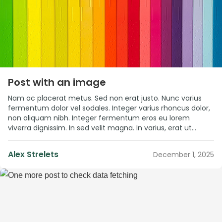
”
Post with an image
Nam ac placerat metus. Sed non erat justo. Nunc varius
fermentum dolor vel sodales. Integer varius rhoncus dolor,
non aliquam nibh. Integer fermentum eros eu lorem
viverra dignissim. In sed velit magna. In varius, erat ut
vestibulum tristique, mi est rhoncus ligula, vulputate
aliquet enim ipsum id velit. Quisque elit nisl, laoreet sit
Alex Strelets
December 1, 2025
amet elementum […]