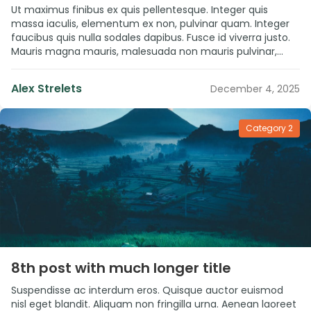
Ut maximus finibus ex quis pellentesque. Integer quis
massa iaculis, elementum ex non, pulvinar quam. Integer
faucibus quis nulla sodales dapibus. Fusce id viverra justo.
Mauris magna mauris, malesuada non mauris pulvinar,
lacinia laoreet nunc. Integer egestas tristique aliquam.
Interdum et malesuada fames ac ante ipsum primis in
Alex Strelets
December 4, 2025
faucibus. Mauris vestibulum at eros sit amet […]
Category 2
”
8th post with much longer title
Suspendisse ac interdum eros. Quisque auctor euismod
nisl eget blandit. Aliquam non fringilla urna. Aenean laoreet